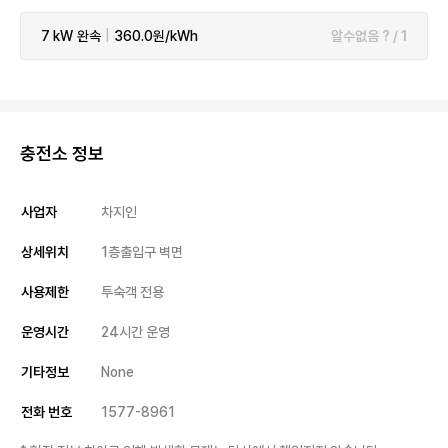
7 kW
완속
|
360.0원/kWh
알수없음 ? / 1
충전소 정보
사업자
차지인
상세위치
1층출입구 벽면
사용제한
투숙객 전용
운영시간
24시간 운영
기타정보
None
전화 번호
1577-8961