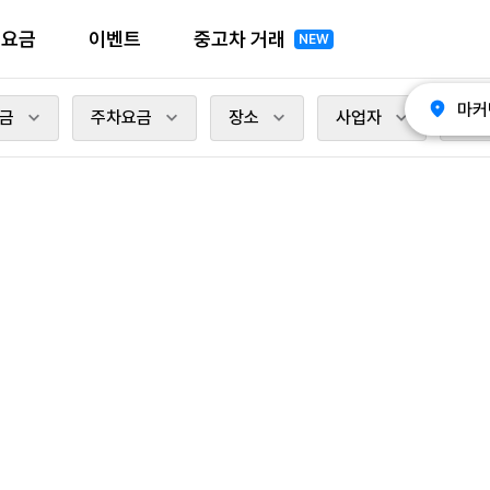
전요금
이벤트
중고차 거래
NEW
마커
금
주차요금
장소
사업자
충전