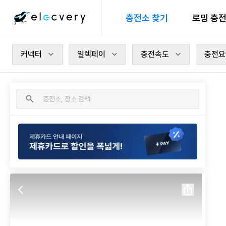
충전소 찾기
로밍 충
커넥터
일렉페이
충전속도
충전요