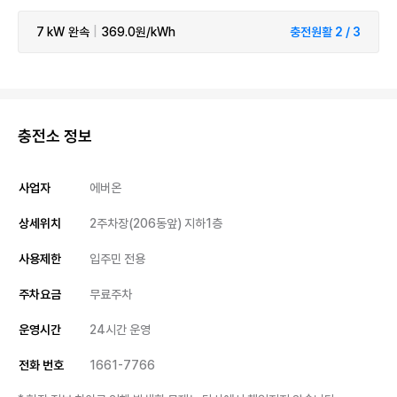
7 kW
완속
|
369.0원/kWh
충전원활 2 / 3
충전소 정보
사업자
에버온
상세위치
2주차장(206동앞) 지하1층
사용제한
입주민 전용
주차요금
무료주차
운영시간
24시간 운영
전화 번호
1661-7766