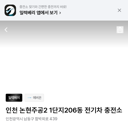
충전소 찾기와 간편한 충전까지 바로!
일렉베리 앱에서 보기
일렉페이
에버온
인천 논현주공2 1단지206동 전기차 충전소
인천광역시 남동구 함박뫼로 439