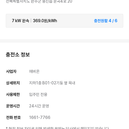
전북특별자치도 완주군 용진읍 운곡4로 20
7 kW
완속
|
369.0원/kWh
충전원활 4 / 6
충전소 정보
사업자
에버온
상세위치
지하1층 B01-02기둥 옆 옥내
사용제한
입주민 전용
운영시간
24시간 운영
전화 번호
1661-7766
* 현장 정보 차이로 인해 발생한 문제는 당사에서 책임지지 않습니다.