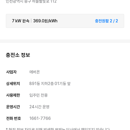
인천광역시 중구 하늘별빛로 112
7 kW
완속
|
369.0원/kWh
충전원활 2 / 2
충전소 정보
사업자
에버온
상세위치
891동 지하2층 01기둥 앞
사용제한
입주민 전용
운영시간
24시간 운영
전화 번호
1661-7766
* 현장 정보 차이로 인해 발생한 문제는 당사에서 책임지지 않습니다.