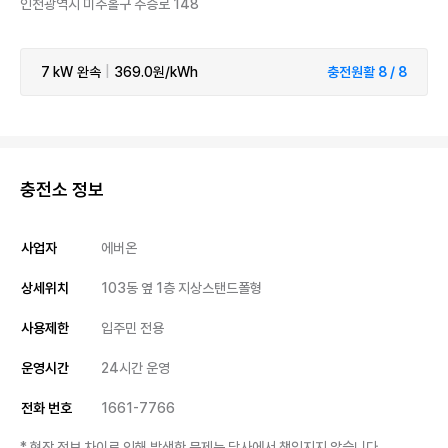
인천광역시 미추홀구 주승로 148
7 kW
완속
|
369.0원/kWh
충전원활 8 / 8
충전소 정보
사업자
에버온
상세위치
103동 옆 1층 지상스탠드폴형
사용제한
입주민 전용
운영시간
24시간 운영
전화 번호
1661-7766
* 현장 정보 차이로 인해 발생한 문제는 당사에서 책임지지 않습니다.