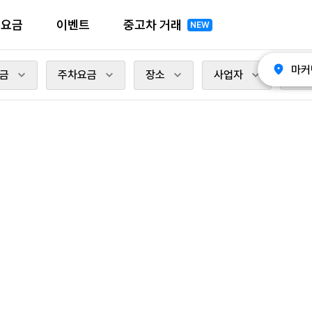
전요금
이벤트
중고차 거래
NEW
마커
금
주차요금
장소
사업자
충전