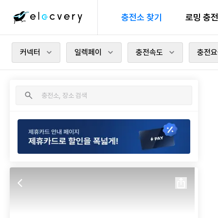
충전소 찾기
로밍 충
커넥터
일렉페이
충전속도
충전요