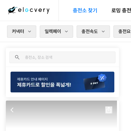
충전소 찾기
로밍 충
커넥터
일렉페이
충전속도
충전요