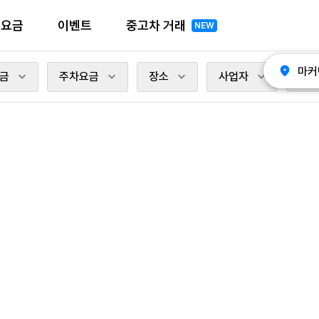
전요금
이벤트
중고차 거래
NEW
마커
금
주차요금
장소
사업자
충전