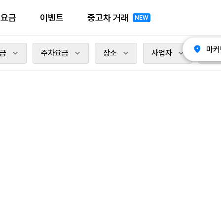
전요금
이벤트
중고차 거래
NEW
마커
금
주차요금
장소
사업자
충전