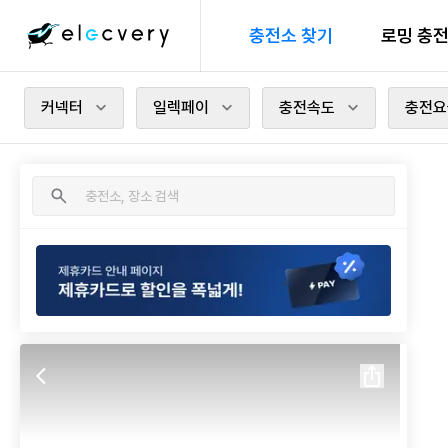
충전소 찾기
로밍 충
커넥터
일렉페이
충전속도
충전요