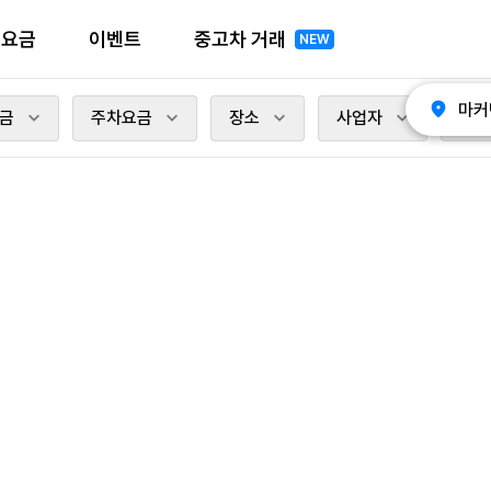
전요금
이벤트
중고차 거래
NEW
마커
금
주차요금
장소
사업자
충전