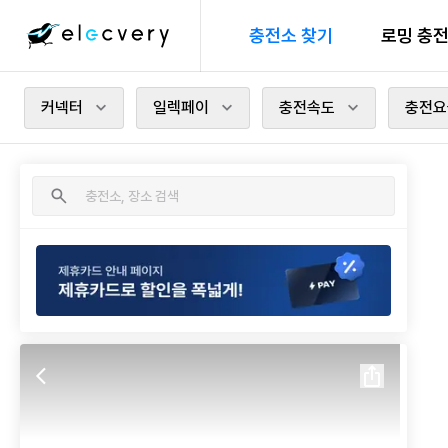
충전소 찾기
로밍 충
커넥터
일렉페이
충전속도
충전요