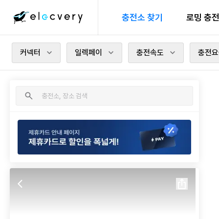
충전소 찾기
로밍 충
커넥터
일렉페이
충전속도
충전요