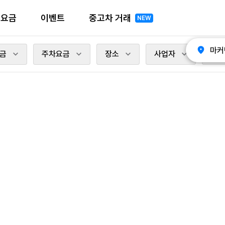
전요금
이벤트
중고차 거래
NEW
마커
금
주차요금
장소
사업자
충전