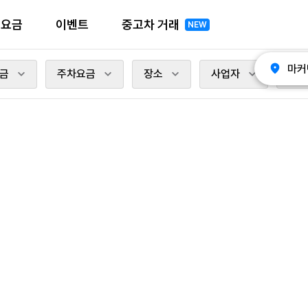
전요금
이벤트
중고차 거래
NEW
마커
금
주차요금
장소
사업자
충전