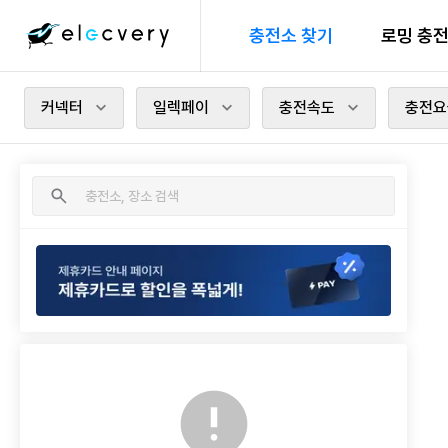
충전소 찾기
로밍 충
커넥터
일렉페이
충전속도
충전요