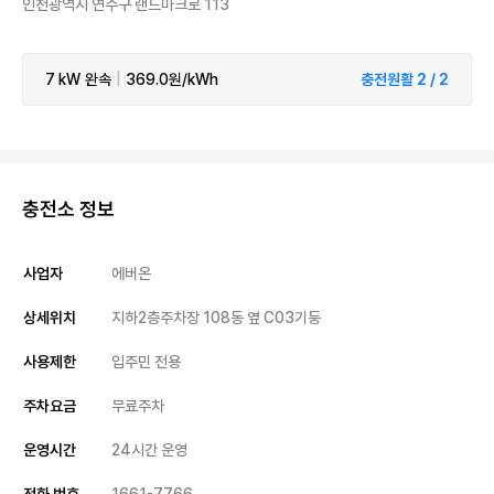
인천광역시 연수구 랜드마크로 113
7 kW
완속
|
369.0원/kWh
충전원활 2 / 2
충전소 정보
사업자
에버온
상세위치
지하2층주차장 108동 옆 C03기둥
사용제한
입주민 전용
주차요금
무료주차
운영시간
24시간 운영