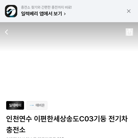
충전소 찾기와 간편한 충전까지 바로!
일렉베리 앱에서 보기
일렉페이
에버온
인천연수 이편한세상송도C03기둥 전기차
충전소