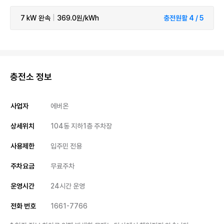
7 kW
완속
|
369.0원/kWh
충전원활 4 / 5
충전소 정보
사업자
에버온
상세위치
104동 지하1층 주차장
사용제한
입주민 전용
주차요금
무료주차
운영시간
24시간 운영
전화 번호
1661-7766