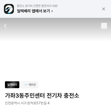
충전소 찾기와 간편한 충전까지 바로!
일렉베리 앱에서 보기
일렉페이
에버온
가좌3동주민센터 전기차 충전소
인천광역시 서구 원적로57번길 4