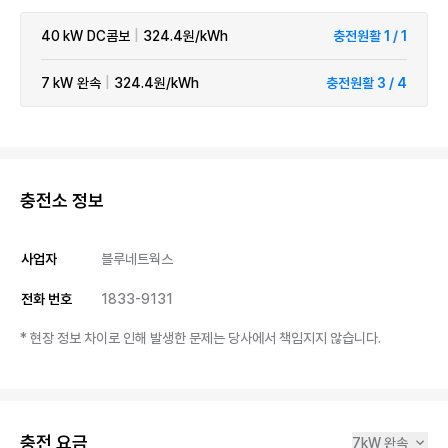
40 kW
DC콤보
|
324.4원/kWh
충전원활 1 / 1
7 kW
완속
|
324.4원/kWh
충전원활 3 / 4
충전소 정보
사업자
블루네트웍스
전화 번호
1833-9131
* 현장 정보 차이로 인해 발생한 문제는 당사에서 책임지지 않습니다.
충전 요금
7kW 완속