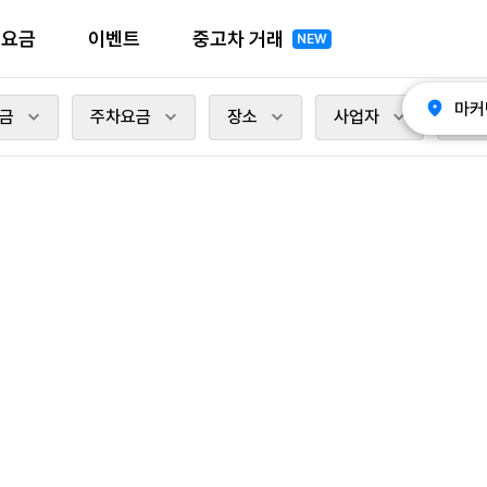
전요금
이벤트
중고차 거래
NEW
마커
금
주차요금
장소
사업자
충전