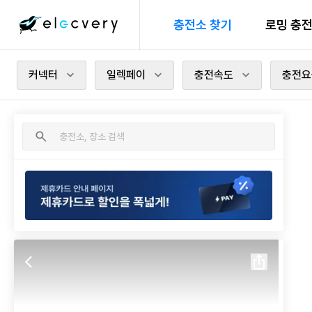
충전소 찾기
로밍 충
커넥터
일렉페이
충전속도
충전요