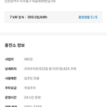
인천광역시 미추홀구 숙골로88번길 56
7 kW
완속
|
369.0원/kWh
충전원활 3 / 5
충전소 정보
사업자
에버온
상세위치
지하주차장 622동 옆 지하1층 A24 우측
사용제한
입주민 전용
주차요금
무료주차
운영시간
24시간 운영