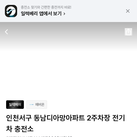
충전소 찾기와 간편한 충전까지 바로!
일렉베리 앱에서 보기
일렉페이
에버온
인천서구 동남디아망아파트 2주차장 전기
차 충전소