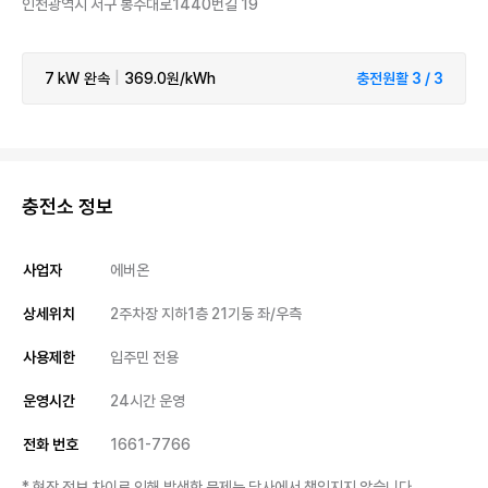
인천광역시 서구 봉수대로1440번길 19
7 kW
완속
|
369.0원/kWh
충전원활 3 / 3
충전소 정보
사업자
에버온
상세위치
2주차장 지하1층 21기둥 좌/우측
사용제한
입주민 전용
운영시간
24시간 운영
전화 번호
1661-7766
* 현장 정보 차이로 인해 발생한 문제는 당사에서 책임지지 않습니다.