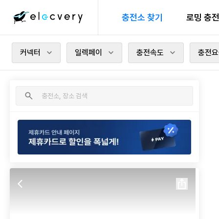
충전소 찾기
로밍 충
커넥터
일렉페이
충전속도
충전요