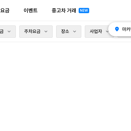
전요금
이벤트
중고차 거래
NEW
마커
금
주차요금
장소
사업자
충전