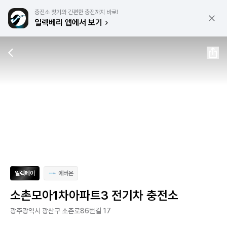
충전소 찾기와 간편한 충전까지 바로!
일렉베리 앱에서 보기
일렉페이
에버온
소촌모아1차아파트3 전기차 충전소
광주광역시 광산구 소촌로86번길 17