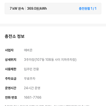
7 kW
완속
|
369.0원/kWh
충전원활 1 / 1
충전소 정보
사업자
에버온
상세위치
3주차장(107동 108동 사이 지하주차장)
사용제한
입주민 전용
주차요금
무료주차
운영시간
24시간 운영
전화 번호
1661-7766