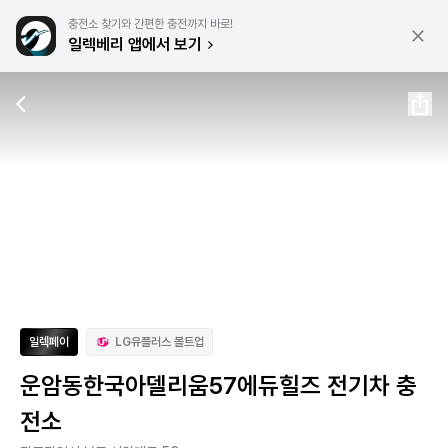
충전소 찾기와 간편한 충전까지 바로!
일렉베리 앱에서 보기
일렉페이
LG유플러스 볼트업
운암동한국아델리움57에듀힐즈 전기차 충
전소