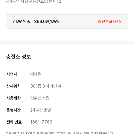
광주광역시 남구 봉선로51번길 12
7 kW
완속
|
369.0원/kWh
충전혼잡 0 / 2
충전소 정보
사업자
에버온
상세위치
301동 3-4라인 앞
사용제한
입주민 전용
운영시간
24시간 운영
전화 번호
1661-7766
* 현장 정보 차이로 인해 발생한 문제는 당사에서 책임지지 않습니다.