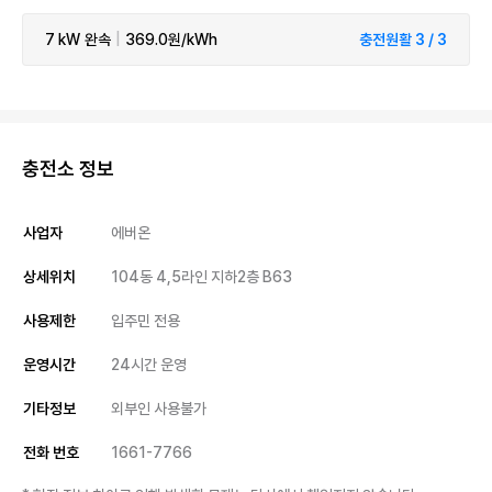
7 kW
완속
|
369.0원/kWh
충전원활 3 / 3
충전소 정보
사업자
에버온
상세위치
104동 4,5라인 지하2층 B63
사용제한
입주민 전용
운영시간
24시간 운영
기타정보
외부인 사용불가
전화 번호
1661-7766