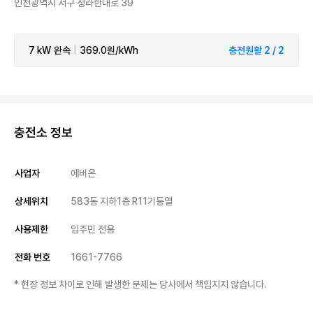
인천광역시 서구 청라한내로 39
7 kW
완속
|
369.0원/kWh
충전원활 2 / 2
충전소 정보
사업자
에버온
상세위치
583동 지하1층 R11기둥열
사용제한
입주민 전용
전화 번호
1661-7766
* 현장 정보 차이로 인해 발생한 문제는 당사에서 책임지지 않습니다.