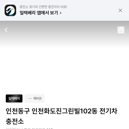
충전소 찾기와 간편한 충전까지 바로!
일렉베리 앱에서 보기
일렉페이
에버온
인천동구 인천화도진그린빌102동 전기차
충전소