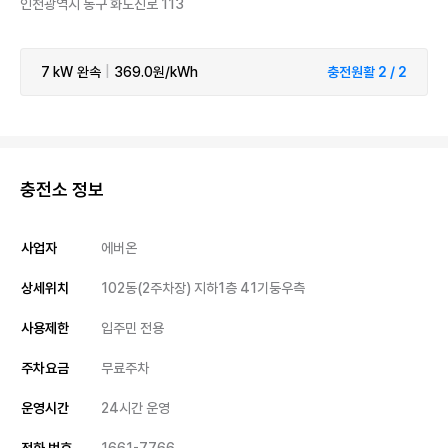
인천광역시 동구 화도진로 113
7 kW
완속
|
369.0원/kWh
충전원활 2 / 2
충전소 정보
사업자
에버온
상세위치
102동(2주차장) 지하1층 41기둥우측
사용제한
입주민 전용
주차요금
무료주차
운영시간
24시간 운영