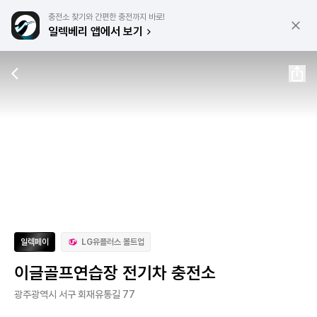
충전소 찾기와 간편한 충전까지 바로!
일렉베리 앱에서 보기
일렉페이
LG유플러스 볼트업
이글골프연습장 전기차 충전소
광주광역시 서구 회재유통길 77