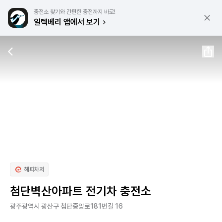
충전소 찾기와 간편한 충전까지 바로!
일렉베리 앱에서 보기
해피차저
첨단벽산아파트 전기차 충전소
광주광역시 광산구 첨단중앙로181번길 16