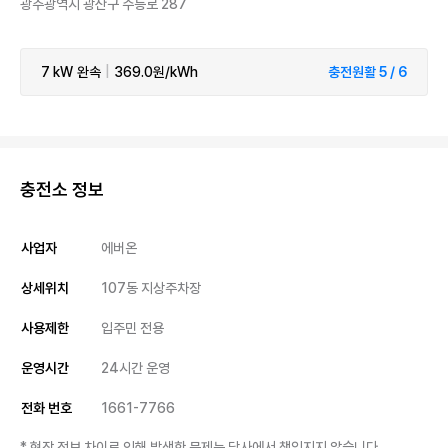
광주광역시 광산구 수등로 287
7 kW
완속
|
369.0원/kWh
충전원활 5 / 6
충전소 정보
사업자
에버온
상세위치
107동 지상주차장
사용제한
입주민 전용
운영시간
24시간 운영
전화 번호
1661-7766
* 현장 정보 차이로 인해 발생한 문제는 당사에서 책임지지 않습니다.