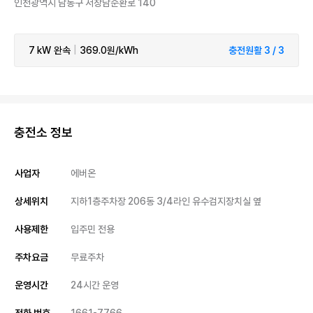
인천광역시 남동구 서창남순환로 140
7 kW
완속
|
369.0원/kWh
충전원활 3 / 3
충전소 정보
사업자
에버온
상세위치
지하1층주차장 206동 3/4라인 유수검지장치실 옆
사용제한
입주민 전용
주차요금
무료주차
운영시간
24시간 운영