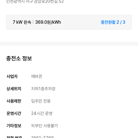
인천광역시 서구 검암로20번길 52
7 kW
완속
|
369.0원/kWh
충전원활 2 / 3
충전소 정보
사업자
에버온
상세위치
지하1층주차장
사용제한
입주민 전용
운영시간
24시간 운영
기타정보
외부인 사용불가