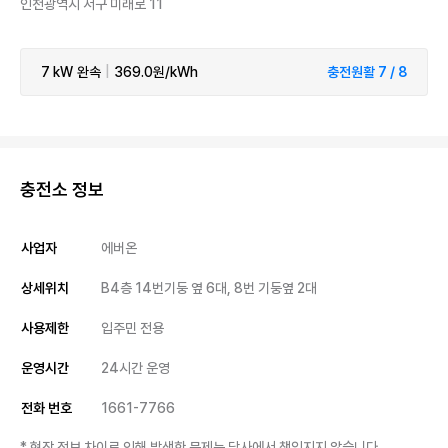
인천광역시 서구 미래로 11
7 kW
완속
|
369.0원/kWh
충전원활 7 / 8
충전소 정보
사업자
에버온
상세위치
B4층 14번기둥 옆 6대, 8번 기둥옆 2대
사용제한
입주민 전용
운영시간
24시간 운영
전화 번호
1661-7766
* 현장 정보 차이로 인해 발생한 문제는 당사에서 책임지지 않습니다.