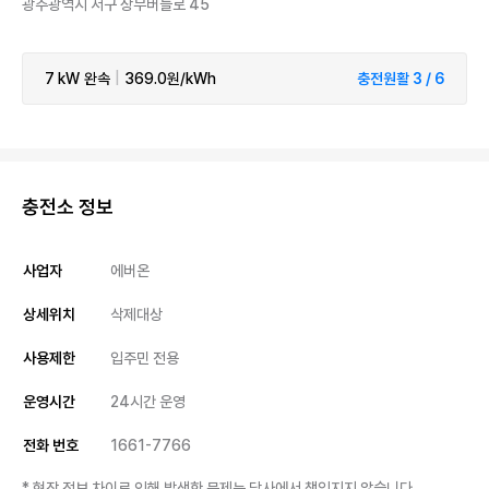
광주광역시 서구 상무버들로 45
7 kW
완속
|
369.0원/kWh
충전원활 3 / 6
충전소 정보
사업자
에버온
상세위치
삭제대상
사용제한
입주민 전용
운영시간
24시간 운영
전화 번호
1661-7766
* 현장 정보 차이로 인해 발생한 문제는 당사에서 책임지지 않습니다.