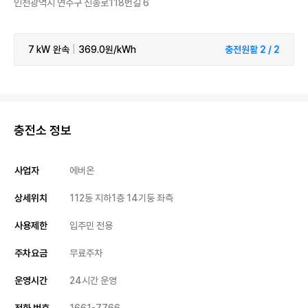
인천광역시 연수구 신송로118번길 6
7 kW
완속
|
369.0원/kWh
충전원활 2 / 2
충전소 정보
사업자
에버온
상세위치
112동 지하1층 14기둥 좌측
사용제한
입주민 전용
주차요금
무료주차
운영시간
24시간 운영