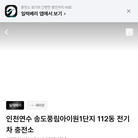
충전소 찾기와 간편한 충전까지 바로!
일렉베리 앱에서 보기
일렉페이
에버온
인천연수 송도풍림아이원1단지 112동 전기
차 충전소