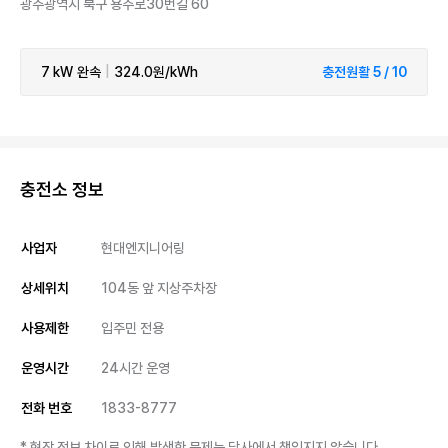
광주광역시 북구 용주로30번길 60
7 kW
완속
|
324.0원/kWh
충전원활 5 / 10
충전소 정보
사업자
현대엔지니어링
상세위치
104동 앞 지상주차장
사용제한
입주민 전용
운영시간
24시간 운영
전화 번호
1833-8777
* 현장 정보 차이로 인해 발생한 문제는 당사에서 책임지지 않습니다.