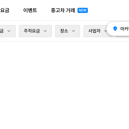
전요금
이벤트
중고차 거래
NEW
마커
금
주차요금
장소
사업자
충전