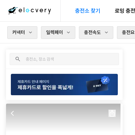
충전소 찾기
로밍 충
커넥터
일렉페이
충전속도
충전요