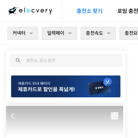
충전소 찾기
로밍 충
커넥터
일렉페이
충전속도
충전요