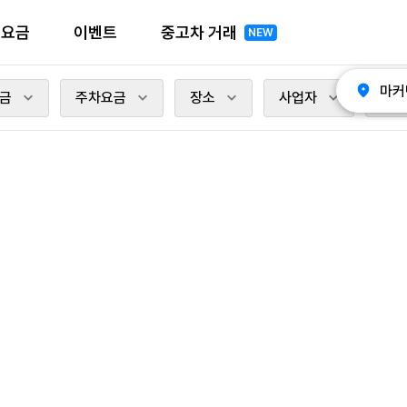
전요금
이벤트
중고차 거래
NEW
마커
금
주차요금
장소
사업자
충전