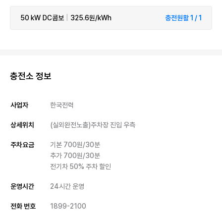
50 kW
DC콤보
|
325.6원/kWh
충전원활 1 / 1
충전소 정보
사업자
한국전력
상세위치
(실외완전노출)주차장 진입 우측
주차요금
기본 700원/30분

추가 700원/30분

전기차 50% 주차 할인
운영시간
24시간 운영
전화 번호
1899-2100