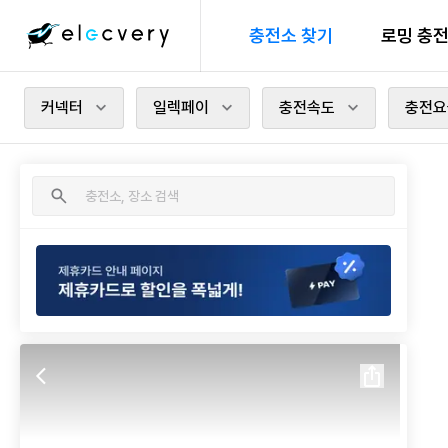
충전소 찾기
로밍 충
커넥터
일렉페이
충전속도
충전요