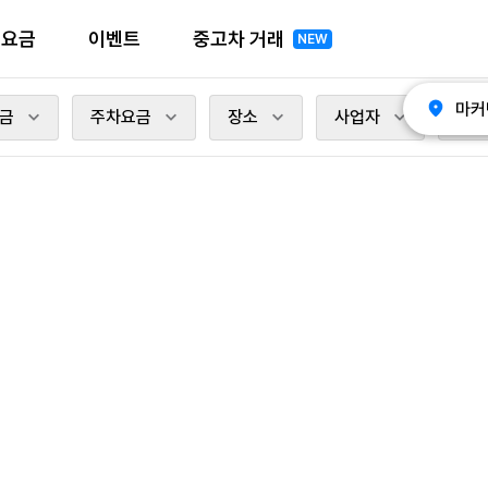
전요금
이벤트
중고차 거래
NEW
마커
금
주차요금
장소
사업자
충전