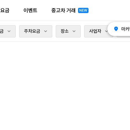
전요금
이벤트
중고차 거래
NEW
마커
금
주차요금
장소
사업자
충전