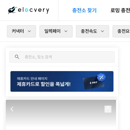
충전소 찾기
로밍 충
커넥터
일렉페이
충전속도
충전요