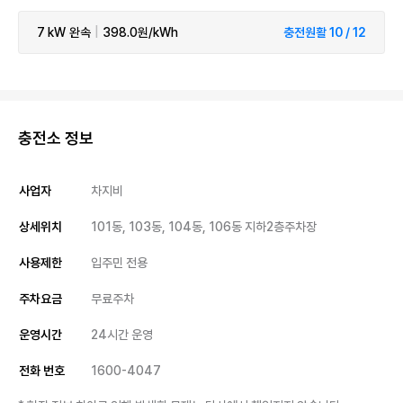
7 kW
완속
|
398.0원/kWh
충전원활 10 / 12
충전소 정보
사업자
차지비
상세위치
101동, 103동, 104동, 106동 지하2층주차장
사용제한
입주민 전용
주차요금
무료주차
운영시간
24시간 운영
전화 번호
1600-4047