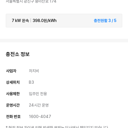
서울특별시 광진구 용마산로 174
7 kW
완속
|
398.0원/kWh
충전원활 3 / 5
충전소 정보
사업자
차지비
상세위치
B3
사용제한
입주민 전용
운영시간
24시간 운영
전화 번호
1600-4047
* 현장 정보 차이로 인해 발생한 문제는 당사에서 책임지지 않습니다.