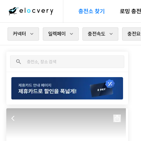
충전소 찾기
로밍 충
커넥터
일렉페이
충전속도
충전요