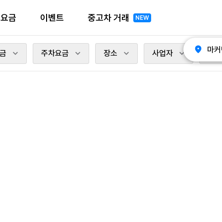
전요금
이벤트
중고차 거래
NEW
마커
금
주차요금
장소
사업자
충전